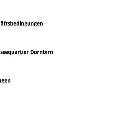
häftsbedingungen
sequartier Dornbirn
ngen