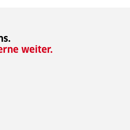
ns.
erne weiter.