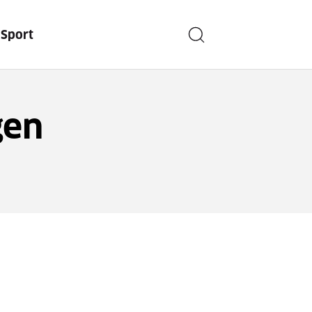
n
Sport
gen