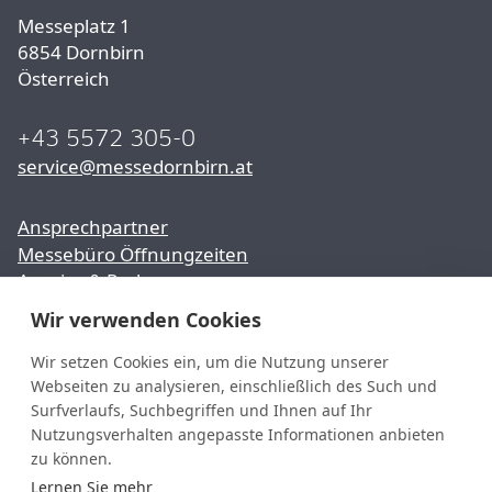
Messeplatz 1
6854 Dornbirn
Österreich
+43 5572 305-0
service@messedornbirn.at
Ansprechpartner
Messebüro Öffnungzeiten
Anreise & Parken
Wir verwenden Cookies
Presse
Karriere
Wir setzen Cookies ein, um die Nutzung unserer
Webseiten zu analysieren, einschließlich des Such und
Partner & Sponsoren
Surfverlaufs, Suchbegriffen und Ihnen auf Ihr
Nutzungsverhalten angepasste Informationen anbieten
youtube
YouTube
zu können.
facebook
Lernen Sie mehr
Facebook